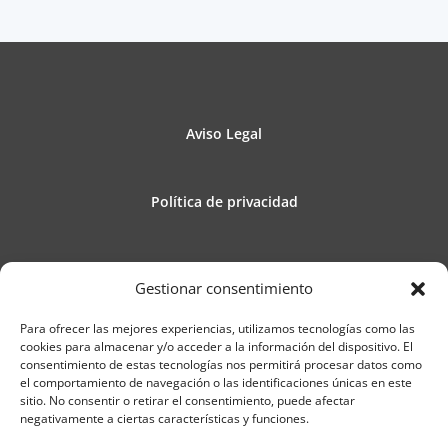
Aviso Legal
Política de privacidad
Política de cookies
Gestionar consentimiento
Para ofrecer las mejores experiencias, utilizamos tecnologías como las
Contacto
cookies para almacenar y/o acceder a la información del dispositivo. El
consentimiento de estas tecnologías nos permitirá procesar datos como
el comportamiento de navegación o las identificaciones únicas en este
sitio. No consentir o retirar el consentimiento, puede afectar
Blog
negativamente a ciertas características y funciones.