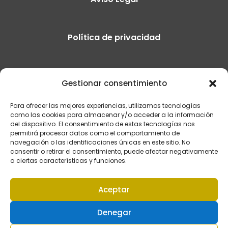
Política de privacidad
Política de cookies
Gestionar consentimiento
Para ofrecer las mejores experiencias, utilizamos tecnologías
Contacto
como las cookies para almacenar y/o acceder a la información
del dispositivo. El consentimiento de estas tecnologías nos
permitirá procesar datos como el comportamiento de
navegación o las identificaciones únicas en este sitio. No
Blog
consentir o retirar el consentimiento, puede afectar negativamente
a ciertas características y funciones.
Aceptar
2026
© Ager & Co. Todos los derechos reservados
Denegar