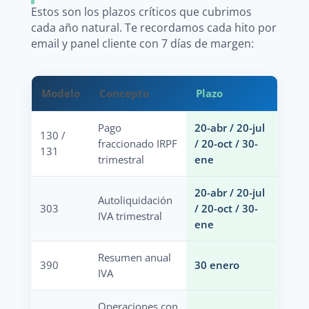
Estos son los plazos críticos que cubrimos
cada año natural. Te recordamos cada hito por
email y panel cliente con 7 días de margen:
Modelo
Concepto
Plazo
Pago
20-abr / 20-jul
130 /
fraccionado IRPF
/ 20-oct / 30-
131
trimestral
ene
20-abr / 20-jul
Autoliquidación
303
/ 20-oct / 30-
IVA trimestral
ene
Resumen anual
390
30 enero
IVA
Operaciones con