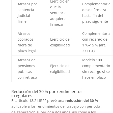
Ejercicio en
Atrasos por
Complementaria
que la
sentencia
desde firmeza
sentencia
judicial
hasta fin del
adquiere
firme
plazo siguiente
firmeza
Atrasos
Complementaria
cobrados
Ejercicio de
con recargo del
fuera de
exigibilidad
1 %–15 % (art.
plazo legal
27 LGT)
Atrasos de
Modelo 100
pensiones
Ejercicio de
complementario
públicas
exigibilidad
sin recargo si se
con retraso
hace en plazo
Reducción del 30 % por rendimientos
irregulares
El artículo 18.2 LIRPF prevé una
reducción del 30 %
aplicable a los rendimientos del trabajo con periodo
de generación superior a dos años, así como a los