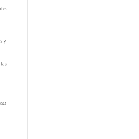
ntes
s y
 las
esas