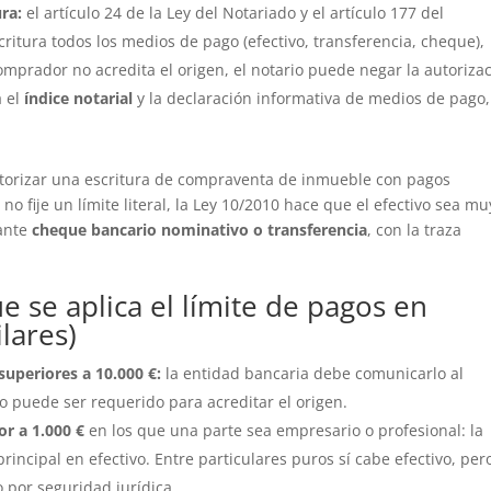
ra:
el artículo 24 de la Ley del Notariado y el artículo 177 del
critura todos los medios de pago (efectivo, transferencia, cheque),
comprador no acredita el origen, el notario puede negar la autorizac
a el
índice notarial
y la declaración informativa de medios de pago
autorizar una escritura de compraventa de inmueble con pagos
 no fije un límite literal, la Ley 10/2010 hace que el efectivo sea mu
iante
cheque bancario nominativo o transferencia
, con la traza
e se aplica el límite de pagos en
lares)
superiores a 10.000 €:
la entidad bancaria debe comunicarlo al
o puede ser requerido para acreditar el origen.
or a 1.000 €
en los que una parte sea empresario o profesional: la
rincipal en efectivo. Entre particulares puros sí cabe efectivo, per
 por seguridad jurídica.