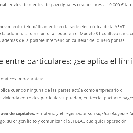
nal:
envíos de medios de pago iguales o superiores a 10.000 € ta
 movimiento, telemáticamente en la sede electrónica de la AEAT
e la aduana. La omisión o falsedad en el Modelo S1 conlleva sanci
, además de la posible intervención cautelar del dinero por las
ntre particulares: ¿se aplica el lími
e matices importantes:
aplica
cuando ninguna de las partes actúa como empresario o
e vivienda entre dos particulares pueden, en teoría, pactarse pago
ueo de capitales:
el notario y el registrador son
sujetos obligados
(a
go, su origen lícito y comunicar al SEPBLAC cualquier operación