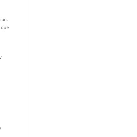
ión.
, que
y
o