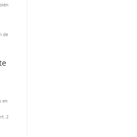
mbién
ón de
te
s en
rt. 2