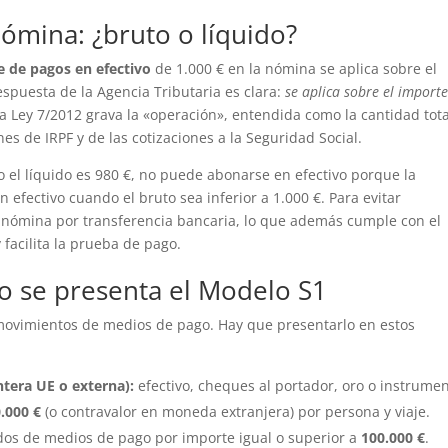
ómina: ¿bruto o líquido?
e de pagos en efectivo
de 1.000 € en la nómina se aplica sobre el
respuesta de la Agencia Tributaria es clara:
se aplica sobre el import
La Ley 7/2012 grava la «operación», entendida como la cantidad tota
s de IRPF y de las cotizaciones a la Seguridad Social.
ro el líquido es 980 €, no puede abonarse en efectivo porque la
 efectivo cuando el bruto sea inferior a 1.000 €. Para evitar
ómina por transferencia bancaria, lo que además cumple con el
 facilita la prueba de pago.
do se presenta el Modelo S1
 movimientos de medios de pago. Hay que presentarlo en estos
ontera UE o externa):
efectivo, cheques al portador, oro o instrume
.000 €
(o contravalor en moneda extranjera) por persona y viaje.
dos de medios de pago por importe igual o superior a
100.000 €
.