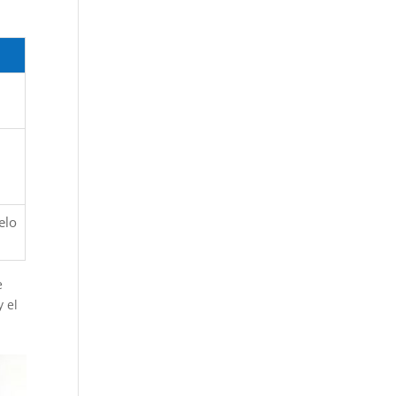
elo
e
y el